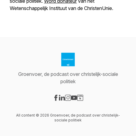
sociale politiek.
Word donateur
van het
Wetenschappelijk Instituut van de ChristenUnie.
Groenvoer, de podcast over christelijk-sociale
politiek
Visit our Facebook page
Visit our LinkedIn page
Visit our Instagram page
Visit our YouTube page
Visit our Website page
All content © 2026 Groenvoer, de podcast over christelijk-
sociale politiek