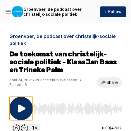
Groenvoer, de podcast over
+ Follow
christelijk-sociale politiek
Groenvoer, de podcast over christelijk-sociale
politiek
De toekomst van christelijk-
sociale politiek - KlaasJan Baas
en Trineke Palm
April 24, 2025
•
WI ChristenUnie
•
Season 1
•
Share
Episode 8
Use Left/Right to seek, Home/End to jump to st
0:00
|
47:37